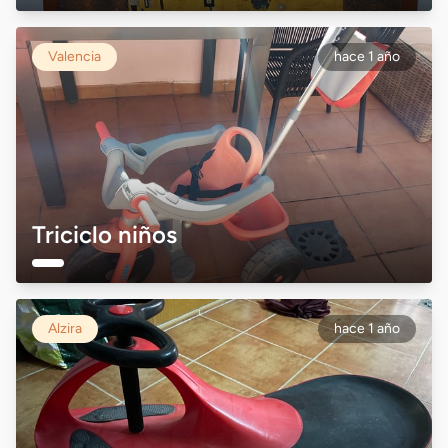
Valencia
hace 1 año
Triciclo niños
Alzira
hace 1 año