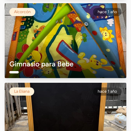
Alcorcón
hace 1 año
Gimnasio para Bebe
La Eliana
hace 1 año