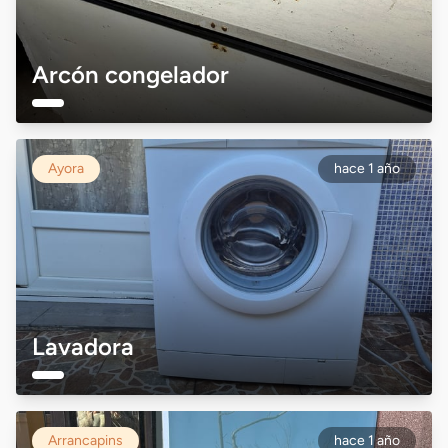
Arcón congelador
Ayora
hace 1 año
Lavadora
Arrancapins
hace 1 año