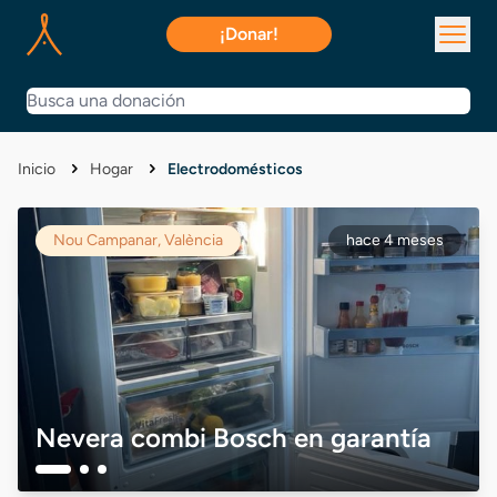
¡Donar!
Inicio
Hogar
Electrodomésticos
Nou Campanar, València
hace 4 meses
Nevera combi Bosch en garantía