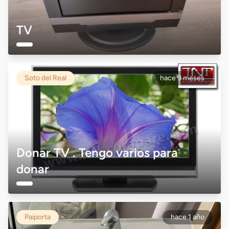
TV
Soto del Real
hace 9 meses
Donar TV . Tengo varios para
donar
Paiporta
hace 1 año